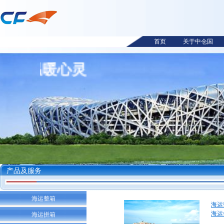
首页
关于中仓国
 温暖心灵
产品及服务
海运整箱
海运
海运
海运拼箱